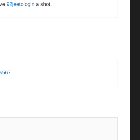
ive
92jeetologin
a shot.
w567