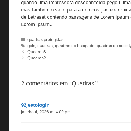
quando uma impressora desconhecida pegou uma ga
mas também o salto para a composição eletrônica
de Letraset contendo passagens de Lorem Ipsum e
Lorem Ipsum..
Categorias
quadras protegidas
Tags
gols
,
quadras
,
quadras de basquete
,
quadras de societ
Quadras3
Quadras2
2 comentários em “Quadras1”
92jeetologin
janeiro 4, 2026 às 4:09 pm