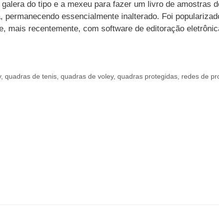
lera do tipo e a mexeu para fazer um livro de amostras do
, permanecendo essencialmente inalterado. Foi populariza
, mais recentemente, com software de editoração eletrôni
y
,
quadras de tenis
,
quadras de voley
,
quadras protegidas
,
redes de pr