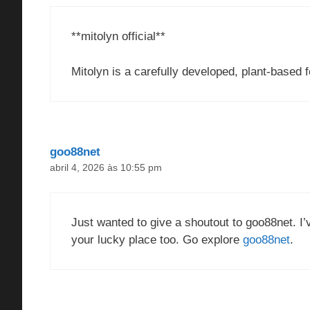
**mitolyn official**
Mitolyn is a carefully developed, plant-based
goo88net
abril 4, 2026 às 10:55 pm
Just wanted to give a shoutout to goo88net. I’v
your lucky place too. Go explore
goo88net
.