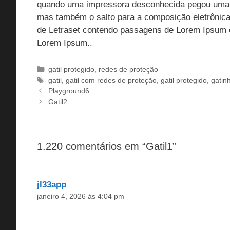
quando uma impressora desconhecida pegou uma ga
mas também o salto para a composição eletrônica
de Letraset contendo passagens de Lorem Ipsum e
Lorem Ipsum..
Categorias
gatil protegido
,
redes de proteção
Tags
gatil
,
gatil com redes de proteção
,
gatil protegido
,
gatin
Playground6
Gatil2
1.220 comentários em “Gatil1”
jl33app
janeiro 4, 2026 às 4:04 pm