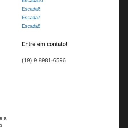
Escada10
Escada6
Escada7
Escada8
Entre em contato!
(19) 9 8981-6596
e a
o