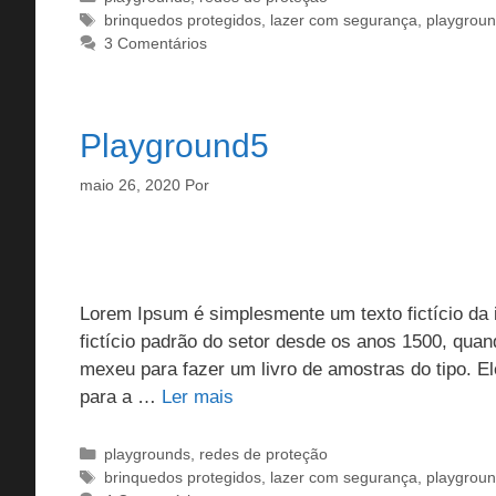
Tags
brinquedos protegidos
,
lazer com segurança
,
playgrou
3 Comentários
Playground5
maio 26, 2020
Por
Lorem Ipsum é simplesmente um texto fictício da i
fictício padrão do setor desde os anos 1500, qua
mexeu para fazer um livro de amostras do tipo. 
para a …
Ler mais
Categorias
playgrounds
,
redes de proteção
Tags
brinquedos protegidos
,
lazer com segurança
,
playgrou