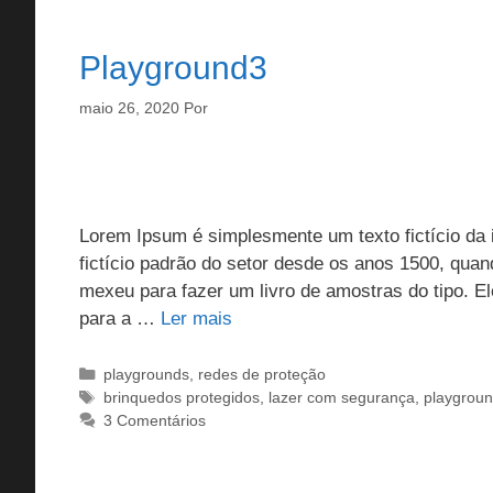
Playground3
maio 26, 2020
Por
Lorem Ipsum é simplesmente um texto fictício da i
fictício padrão do setor desde os anos 1500, qua
mexeu para fazer um livro de amostras do tipo. 
para a …
Ler mais
Categorias
playgrounds
,
redes de proteção
Tags
brinquedos protegidos
,
lazer com segurança
,
playgrou
3 Comentários