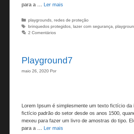
para a …
Ler mais
Categorias
playgrounds
,
redes de proteção
Tags
brinquedos protegidos
,
lazer com segurança
,
playgrou
2 Comentários
Playground7
maio 26, 2020
Por
Lorem Ipsum é simplesmente um texto fictício da i
fictício padrão do setor desde os anos 1500, qua
mexeu para fazer um livro de amostras do tipo. 
para a …
Ler mais