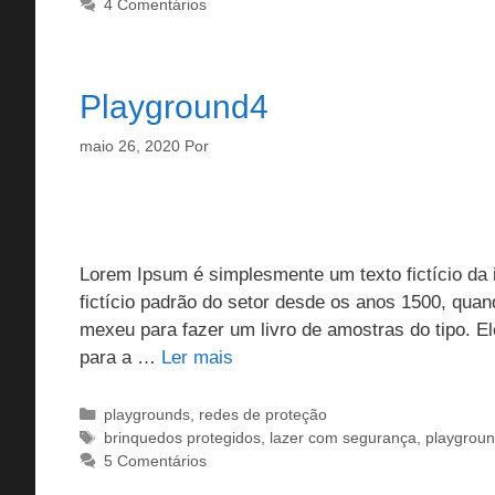
4 Comentários
Playground4
maio 26, 2020
Por
Lorem Ipsum é simplesmente um texto fictício da i
fictício padrão do setor desde os anos 1500, qua
mexeu para fazer um livro de amostras do tipo. 
para a …
Ler mais
Categorias
playgrounds
,
redes de proteção
Tags
brinquedos protegidos
,
lazer com segurança
,
playgrou
5 Comentários