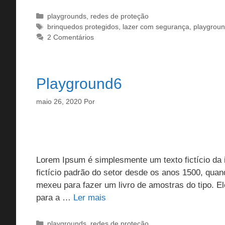
Categorias
playgrounds
,
redes de proteção
Tags
brinquedos protegidos
,
lazer com segurança
,
playgrou
2 Comentários
Playground6
maio 26, 2020
Por
Lorem Ipsum é simplesmente um texto fictício da i
fictício padrão do setor desde os anos 1500, qua
mexeu para fazer um livro de amostras do tipo. 
para a …
Ler mais
Categorias
playgrounds
,
redes de proteção