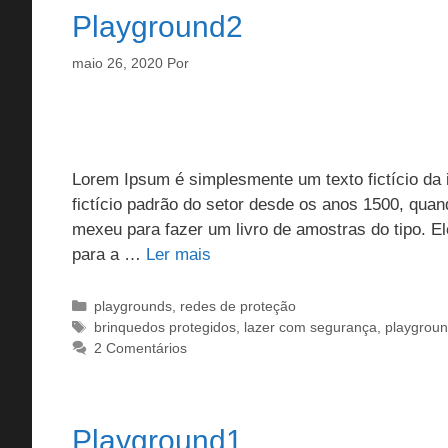
Playground2
maio 26, 2020
Por
Lorem Ipsum é simplesmente um texto fictício da i
fictício padrão do setor desde os anos 1500, qua
mexeu para fazer um livro de amostras do tipo. 
para a …
Ler mais
Categorias
playgrounds
,
redes de proteção
Tags
brinquedos protegidos
,
lazer com segurança
,
playgrou
2 Comentários
Playground1